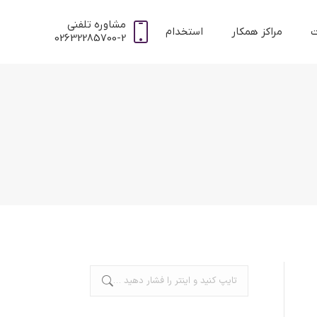
مشاوره تلفنی
ت
مراکز همکار
استخدام
02632285700-2
جستجو: