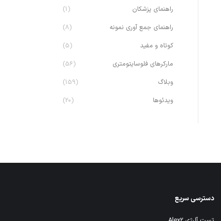
راهنمای پزشکان
(1)
راهنمای جمع آوری نمونه
(8)
کوتاه و مفید
(5)
مارکرهای فلوسایتومتری
(56)
وبلاگ
(159)
ویدئوها
(20)
دسترسی سریع
تست آلرژی Alex2