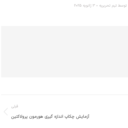
توسط
تیم تحریریه
3 ژانویه 2025
قبلی
پست
آزمایش چکاپ اندازه گیری هورمون پرولاکتین
قبلی: