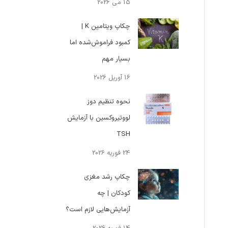
15 می 2026
چکاپ ویتامین K |
کمبود فراموش‌شده اما
بسیار مهم
16 آوریل 2026
نحوه تنظیم دوز
لووتیروکسین با آزمایش
TSH
24 فوریه 2026
چکاپ رشد مغزی
کودکان | چه
آزمایش‌هایی لازم است؟