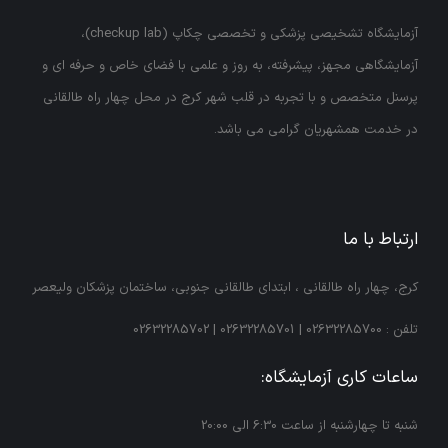
آزمایشگاه تشخیصی پزشکی و تخصصی چکاپ (checkup lab)،
آزمایشگاهی مجهز، پیشرفته، به روز و علمی با فضای خاص و حرفه ای و
پرسنل متخصص و با تجربه در قلب شهر کرج در محل چهار راه طالقانی
در خدمت همشهریان گرامی می باشد.
ارتباط با ما
كرج، چهار راه طالقانی ، ابتداي طالقانی جنوبي، ساختمان پزشكان وليعصر
تلفن :
02632285700
|
02632285701
|
02632285702
ساعات کاری آزمایشگاه:
شنبه تا چهارشنبه از ساعت 6:30 الی 20:00