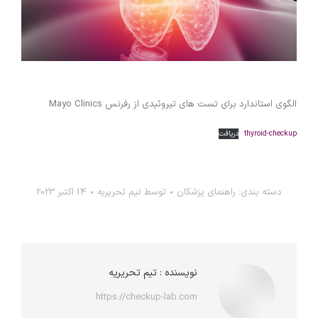
الگوی استاندارد برای تست های تیروئیدی از رفرنس Mayo Clinics
thyroid-checkup
دریافت
دسته بندی:
راهنمای پزشکان
توسط
تیم تحریریه
14 اکتبر 2023
نویسنده :
تیم تحریریه
https://checkup-lab.com