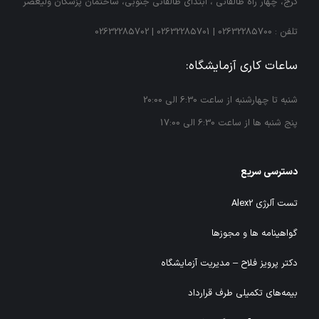
كرج، چهار راه طالقانی ، ابتداي طالقانی جنوبي، ساختمان پزشكان وليعصر
تلفن :
02632285700
|
02632285701
|
02632285702
ساعات کاری آزمایشگاه:
شنبه تا چهارشنبه از ساعت 6:30 الی 20:00
پنج شنبه ها از ساعت 6:30 الی 17:00
دسترسی سریع
تست آلرژی Alex2
گواهینامه ها و مجوزها
دکتر پرویز فلاح – مدیریت آزمایشگاه
بیمه‌های تکمیلی طرف قرارداد