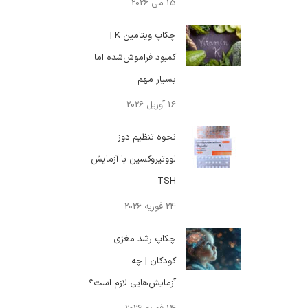
15 می 2026
چکاپ ویتامین K |
کمبود فراموش‌شده اما
بسیار مهم
16 آوریل 2026
نحوه تنظیم دوز
لووتیروکسین با آزمایش
TSH
24 فوریه 2026
چکاپ رشد مغزی
کودکان | چه
آزمایش‌هایی لازم است؟