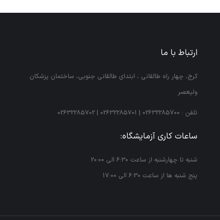
ارتباط با ما
كرج، چهار راه طالقانی ، ابتداي طالقانی جنوبي، ساختمان پزشكان
وليعصر
تلفن :
02632285700
|
02632285701
|
02632285702
ساعات کاری آزمایشگاه:
شنبه تا چهارشنبه از ساعت 6:30 الی 20:00
پنج شنبه ها از ساعت 6:30 الی 17:00